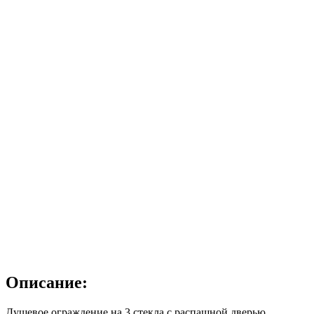
Описание:
Душевое ограждение на 3 стекла с распашной дверью.